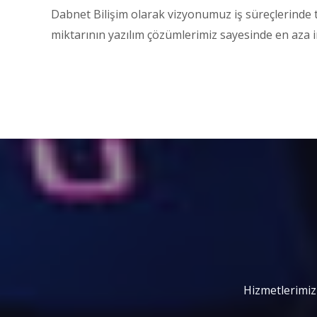
Dabnet Bilişim olarak vizyonumuz iş süreçlerinde t
miktarının yazılım çözümlerimiz sayesinde en aza in
Hizmetlerimiz 