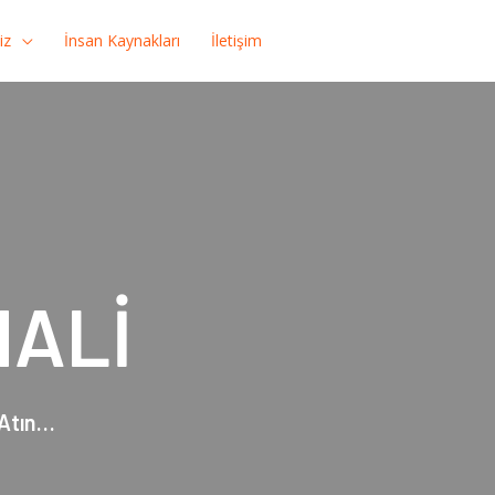
iz
İnsan Kaynakları
İletişim
HALİ
 Atın…