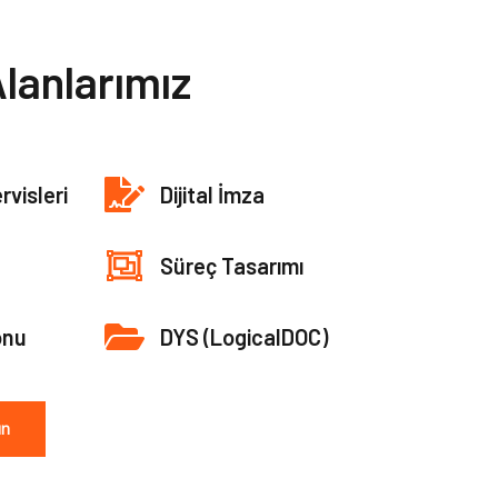
lanlarımız
rvisleri
Dijital İmza
Süreç Tasarımı
onu
DYS (LogicalDOC)
ın