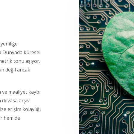
yeniliğe
la Dünyada küresel
metrik tonu aşıyor.
n değil ancak
n ve maaliyet kaybı
n devasa arşiv
ize erişim kolaylığı
ir hem de